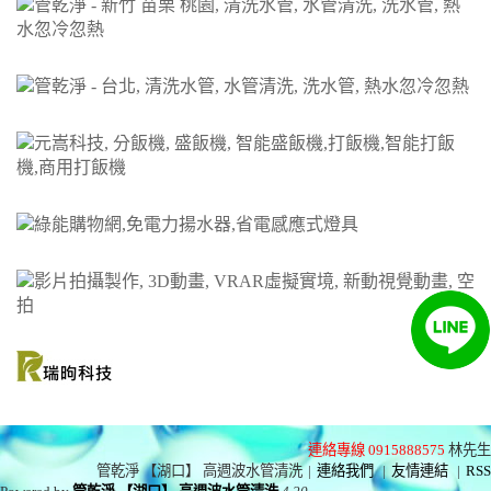
連絡專線 0915888575
林先生
管乾淨 【湖口】 高週波水管清洗
|
連絡我們
|
友情連結
|
RSS