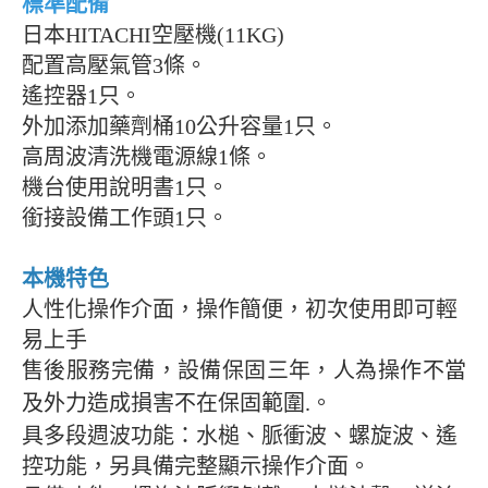
標準配備
日本
HITACHI
空壓機
(11KG)
配置高壓氣管
3
條。
遙控器
1
只。
外加添加藥劑桶
10
公升容量
1
只。
高周波清洗機電源線
1
條。
機台使用說明書
1
只。
銜接設備工作頭
1
只。
本機特色
人性化操作介面，操作簡便，初次使用即可輕
易上手
售後服務完備，設備保固三年，
人為操作不當
及外力造成損害不在保固範圍.
。
具多段週波功能：水槌、脈衝波、螺旋波、遙
控功能，另具備完整顯示操作介面。