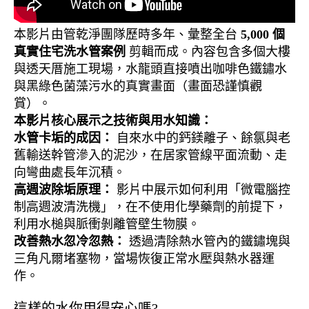
本影片由管乾淨團隊歷時多年、彙整全台
5,000 個
真實住宅洗水管案例
剪輯而成。內容包含多個大樓
與透天厝施工現場，水龍頭直接噴出咖啡色鐵鏽水
與黑綠色菌藻污水的真實畫面（畫面恐謹慎觀
賞）。
本影片核心展示之技術與用水知識：
水管卡垢的成因：
自來水中的鈣鎂離子、餘氯與老
舊輸送幹管滲入的泥沙，在居家管線平面流動、走
向彎曲處長年沉積。
高週波除垢原理：
影片中展示如何利用「微電腦控
制高週波清洗機」，在不使用化學藥劑的前提下，
利用水槌與脈衝剝離管壁生物膜。
改善熱水忽冷忽熱：
透過清除熱水管內的鐵鏽塊與
三角凡爾堵塞物，當場恢復正常水壓與熱水器運
作。
這樣的水你用得安心嗎?