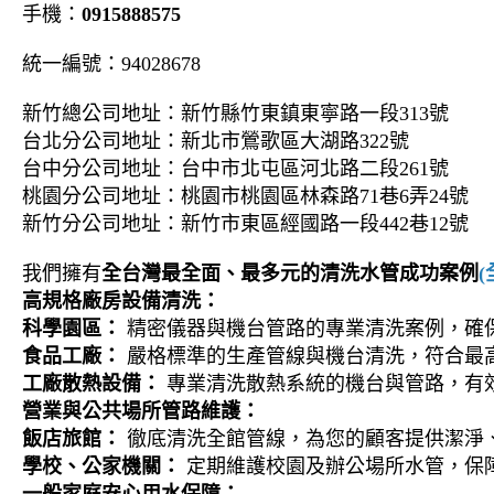
手機：
0915888575
統一編號：94028678
新竹總公司地址：新竹縣竹東鎮東寧路一段313號
台北分公司地址：新北市鶯歌區大湖路322號
台中分公司地址：台中市北屯區河北路二段261號
桃園分公司地址：桃園市桃園區林森路71巷6弄24號
新竹分公司地址：新竹市東區經國路一段442巷12號
我們擁有
全台灣最全面、最多元的清洗水管成功案例
高規格廠房設備清洗：
科學園區：
精密儀器與機台管路的專業清洗案例，確
食品工廠：
嚴格標準的生產管線與機台清洗，符合最
工廠散熱設備：
專業清洗散熱系統的機台與管路，有
營業與公共場所管路維護：
飯店旅館：
徹底清洗全館管線，為您的顧客提供潔淨
學校、公家機關：
定期維護校園及辦公場所水管，保