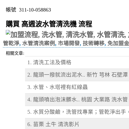
帳號 311-10-058863
購買 高週波水管清洗機 流程
管乾淨
,
水管清洗案例
,
市場開發
,
技術轉移
,
免加盟
相關文章:
1. 清洗工法及價格
2. 龍頭一撥就流出泥水.. 新竹 芎林 石壁
3. 水管、水塔裡有紅線蟲
4. 龍頭噴出泡沫髒水.. 桃園 大業路 洗水管
5. 水質分酸鹼，洗管找專業；管乾淨出
6. 苗栗 土牛 清洗影片