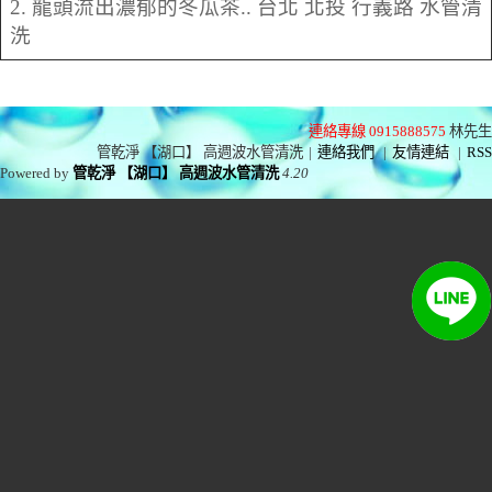
2. 龍頭流出濃郁的冬瓜茶.. 台北 北投 行義路 水管清
洗
連絡專線 0915888575
林先生
管乾淨 【湖口】 高週波水管清洗
|
連絡我們
|
友情連結
|
RSS
Powered by
管乾淨 【湖口】 高週波水管清洗
4.20