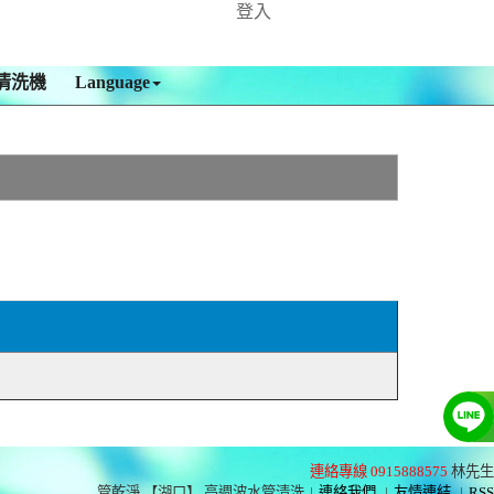
登入
清洗機
Language
連絡專線 0915888575
林先生
管乾淨 【湖口】 高週波水管清洗
|
連絡我們
|
友情連結
|
RSS