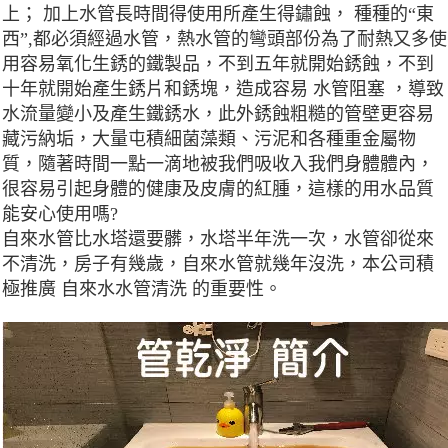
上； 加上水管長時間得使用所產生得鏽蝕， 種種的“東
西”,都必須經過水管，熱水管的彎頭部份為了耐熱又多使
用容易氧化生銹的鐵製品，不到五年就開始銹蝕，不到
十年就開始產生銹片和銹塊，造成容易 水管阻塞 ，導致
水流量變小及產生鐵銹水，此外銹蝕粗糙的管壁更容易
藏污納垢，大量屯積細菌藻類、污泥和各種重金屬物
質，隨著時間一點一滴地被我們吸收入我們身體體內，
很容易引起身體的健康及皮膚的紅腫，這樣的用水品質
能安心使用嗎?
自來水管比水塔還要髒，水塔半年洗一次，水管卻從來
不清洗，房子有幾歲，自來水管就幾年沒洗，本公司積
極推廣 自來水水管清洗 的重要性。