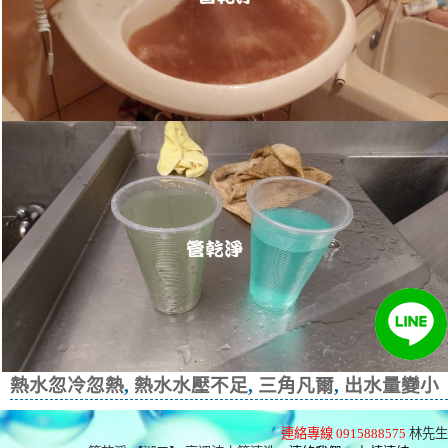
熱水忽冷忽熱
,
熱水水壓不足
,
三角凡爾
,
出水量變小
連絡專線 0915888575
林先生