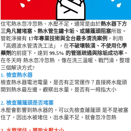
住宅熱水忽冷忽熱、水壓不足，通常是由於
熱水器下方
三角凡爾堵塞、熱水管生鏽卡垢、或蓮篷頭阻塞
所致。
管乾淨擁有
17年專業技術與全台最多清洗案例
，利用
「高週波水管清洗工法」，在
不破壞裝潢、不使用化學
藥劑
的前提下，達到
99.5% 的管道疏通與除垢成功率
。
在冬天時 熱水忽冷忽熱 ，像在洗三溫暖、戰鬥澡，整理
三個解決方式?️
1. 檢查熱水器
檢查熱水器電池電量，是否有正常運作？直接將水龍頭
開到熱水最左邊，觀察出水量，是否有一拇指大小
2. 檢查蓮蓬頭是否堵塞
水壓會影響到熱水器的，可以先檢查蓮蓬頭 是不是被塞
住了，因出水被堵住，出水量不足，就會忽冷忽熱
3. 水管堵住，導致水壓太小