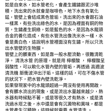
如是自來水，如水管老化，會產生鐵鏽跟泥沙堆
積，洗出來的水就會是咖啡色，地下水含有氧化
錳，管壁上會結成黑色管垢，洗出來的水會跟石油
一樣黑，有些洗出綠色的水，是因為裡面有銅的物
質，生鏽產生銅綠，如是藍色的水，是因為水龍頭
合金的養化造成，有些水管洗出像洗米水一樣，水
會是黃白色，這說明水管裡面沒有生鏽，所以只洗
出水管壁的生物膜。
管壁上的髒東西，如是靠一般水壓流動，很難清乾
淨。 清洗水管 的原理，就是用 檸檬酸 ， 檸檬酸呈
弱酸性，可以軟化水管內壁的管垢，再透過 高週波
清洗機 脈衝波沖出汙垢。這樣的話，可在不傷水管
的狀況下，把水管內壁洗乾淨。
如果發現家中的水龍頭超過一周沒有使用再開啟，
會有髒水流出的現象，或是流出水量越來越少，熱
水器有時候點不著，或是等很久才有熱水，或是清
洗過水塔之後，水中還是會有沉澱物和異味，都是
水管產生沉積物，這時候就需要 水管清洗 。