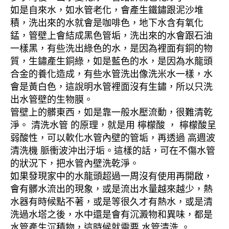
如是自來水，如水管老化，會產生鐵鏽跟泥沙堆
積，洗出來的水就會是咖啡色，地下水含有氧化
錳，管壁上會結成黑色管垢，洗出來的水會跟石油
一樣黑，有些洗出綠色的水，是因為裡面有銅的物
質，生鏽產生銅綠，如是藍色的水，是因為水龍頭
合金的養化造成，有些水管洗出像洗米水一樣，水
會是黃白色，這說明水管裡面沒有生鏽，所以只洗
出水管壁的生物膜。
管壁上的髒東西，如是靠一般水壓流動，很難清乾
淨。 清洗水管 的原理，就是用 檸檬酸 ， 檸檬酸呈
弱酸性，可以軟化水管內壁的管垢，再透過 高週波
清洗機 脈衝波沖出汙垢。這樣的話，可在不傷水管
的狀況下，把水管內壁洗乾淨。
如果發現家中的水龍頭超過一周沒有使用再開啟，
會有髒水流出的現象，或是流出水量越來越少，熱
水器有時候點不著，或是等很久才有熱水，或是清
洗過水塔之後，水中還是會有沉澱物和異味，都是
水管產生沉積物，這時候就需要 水管清洗 。