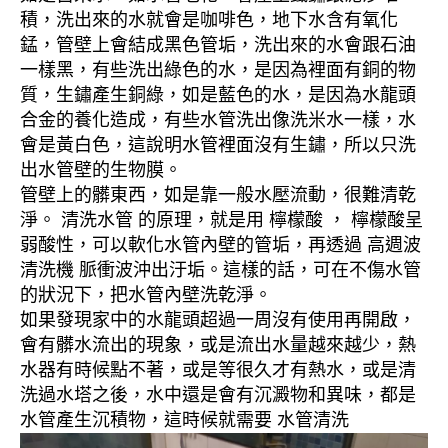
積，洗出來的水就會是咖啡色，地下水含有氧化
錳，管壁上會結成黑色管垢，洗出來的水會跟石油
一樣黑，有些洗出綠色的水，是因為裡面有銅的物
質，生鏽產生銅綠，如是藍色的水，是因為水龍頭
合金的養化造成，有些水管洗出像洗米水一樣，水
會是黃白色，這說明水管裡面沒有生鏽，所以只洗
出水管壁的生物膜。
管壁上的髒東西，如是靠一般水壓流動，很難清乾
淨。 清洗水管 的原理，就是用 檸檬酸 ， 檸檬酸呈
弱酸性，可以軟化水管內壁的管垢，再透過 高週波
清洗機 脈衝波沖出汙垢。這樣的話，可在不傷水管
的狀況下，把水管內壁洗乾淨。
如果發現家中的水龍頭超過一周沒有使用再開啟，
會有髒水流出的現象，或是流出水量越來越少，熱
水器有時候點不著，或是等很久才有熱水，或是清
洗過水塔之後，水中還是會有沉澱物和異味，都是
水管產生沉積物，這時候就需要 水管清洗