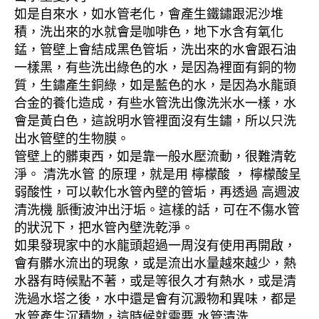
如是自來水，如水管老化，會產生鐵鏽跟泥沙堆
積，洗出來的水就會是咖啡色，地下水含有氧化
錳，管壁上會結成黑色管垢，洗出來的水會跟石油
一樣黑，有些洗出綠色的水，是因為裡面有銅的物
質，生鏽產生銅綠，如是藍色的水，是因為水龍頭
合金的養化造成，有些水管洗出像洗米水一樣，水
會是黃白色，這說明水管裡面沒有生鏽，所以只洗
出水管壁的生物膜。
管壁上的髒東西，如是靠一般水壓流動，很難清乾
淨。 清洗水管 的原理，就是用 檸檬酸 ， 檸檬酸呈
弱酸性，可以軟化水管內壁的管垢，再透過 高週波
清洗機 脈衝波沖出汙垢。這樣的話，可在不傷水管
的狀況下，把水管內壁洗乾淨。
如果發現家中的水龍頭超過一周沒有使用再開啟，
會有髒水流出的現象，或是流出水量越來越少，熱
水器有時候點不著，或是等很久才有熱水，或是清
洗過水塔之後，水中還是會有沉澱物和異味，都是
水管產生沉積物，這時候就需要 水管清洗