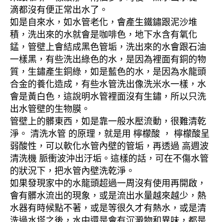
滴都沒有便正常出水了。
如是自來水，如水管老化，會產生鐵鏽跟泥沙堆
積，洗出來的水就會是咖啡色，地下水含有氧化
錳，管壁上會結成黑色管垢，洗出來的水會跟石油
一樣黑，有些洗出綠色的水，是因為裡面有銅的物
質，生鏽產生銅綠，如是藍色的水，是因為水龍頭
合金的養化造成，有些水管洗出像洗米水一樣，水
會是黃白色，這說明水管裡面沒有生鏽，所以只洗
出水管壁的生物膜。
管壁上的髒東西，如是靠一般水壓流動，很難清乾
淨。 清洗水管 的原理，就是用 檸檬酸 ， 檸檬酸呈
弱酸性，可以軟化水管內壁的管垢，再透過 高週波
清洗機 脈衝波沖出汙垢。這樣的話，可在不傷水管
的狀況下，把水管內壁洗乾淨。
如果發現家中的水龍頭超過一周沒有使用再開啟，
會有髒水流出的現象，或是流出水量越來越少，熱
水器有時候點不著，或是等很久才有熱水，或是清
洗過水塔之後，水中還是會有沉澱物和異味，都是