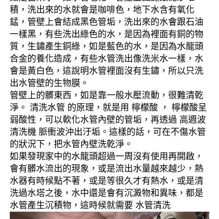
積，洗出來的水就會是咖啡色，地下水含有氧化
錳，管壁上會結成黑色管垢，洗出來的水會跟石油
一樣黑，有些洗出綠色的水，是因為裡面有銅的物
質，生鏽產生銅綠，如是藍色的水，是因為水龍頭
合金的養化造成，有些水管洗出像洗米水一樣，水
會是黃白色，這說明水管裡面沒有生鏽，所以只洗
出水管壁的生物膜。
管壁上的髒東西，如是靠一般水壓流動，很難清乾
淨。 清洗水管 的原理，就是用 檸檬酸 ， 檸檬酸呈
弱酸性，可以軟化水管內壁的管垢，再透過 高週波
清洗機 脈衝波沖出汙垢。這樣的話，可在不傷水管
的狀況下，把水管內壁洗乾淨。
如果發現家中的水龍頭超過一周沒有使用再開啟，
會有髒水流出的現象，或是流出水量越來越少，熱
水器有時候點不著，或是等很久才有熱水，或是清
洗過水塔之後，水中還是會有沉澱物和異味，都是
水管產生沉積物，這時候就需要 水管清洗