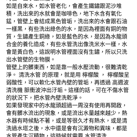
如是自來水，如水管老化，會產生鐵鏽跟泥沙堆
積，洗出來的水就會是咖啡色，地下水含有氧化
錳，管壁上會結成黑色管垢，洗出來的水會跟石油
一樣黑，有些洗出綠色的水，是因為裡面有銅的物
質，生鏽產生銅綠，如是藍色的水，是因為水龍頭
合金的養化造成，有些水管洗出像洗米水一樣，水
會是黃白色，這說明水管裡面沒有生鏽，所以只洗
出水管壁的生物膜。
管壁上的髒東西，如是靠一般水壓流動，很難清乾
淨。 清洗水管 的原理，就是用 檸檬酸 ， 檸檬酸呈
弱酸性，可以軟化水管內壁的管垢，再透過 高週波
清洗機 脈衝波沖出汙垢。這樣的話，可在不傷水管
的狀況下，把水管內壁洗乾淨。
如果發現家中的水龍頭超過一周沒有使用再開啟，
會有髒水流出的現象，或是流出水量越來越少，熱
水器有時候點不著，或是等很久才有熱水，或是清
洗過水塔之後，水中還是會有沉澱物和異味，都是
水管產生沉積物，這時候就需要 水管清洗