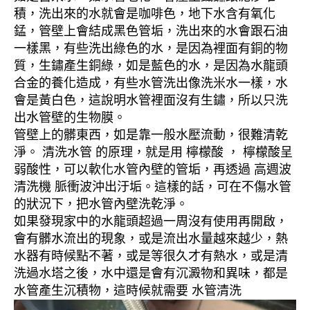
積，洗出來的水就會是咖啡色，地下水含有氧化
錳，管壁上會結成黑色管垢，洗出來的水會跟石油
一樣黑，有些洗出綠色的水，是因為裡面有銅的物
質，生鏽產生銅綠，如是藍色的水，是因為水龍頭
合金的養化造成，有些水管洗出像洗米水一樣，水
會是黃白色，這說明水管裡面沒有生鏽，所以只洗
出水管壁的生物膜。
管壁上的髒東西，如是靠一般水壓流動，很難清乾
淨。 清洗水管 的原理，就是用 檸檬酸 ， 檸檬酸呈
弱酸性，可以軟化水管內壁的管垢，再透過 高週波
清洗機 脈衝波沖出汙垢。這樣的話，可在不傷水管
的狀況下，把水管內壁洗乾淨。
如果發現家中的水龍頭超過一周沒有使用再開啟，
會有髒水流出的現象，或是流出水量越來越少，熱
水器有時候點不著，或是等很久才有熱水，或是清
洗過水塔之後，水中還是會有沉澱物和異味，都是
水管產生沉積物，這時候就需要 水管清洗