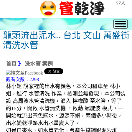
登入
龍頭流出泥水.. 台北 文山 萬盛街
清洗水管
首頁
》
洗水管 案例
觀看次數：2298
林小姐 說家裡的出水有顏色，本公司驅車至 林小
姐，進行 水管清洗 作業，檢測並無發現，本公司裝
設 高周波水管清洗機，灌入 檸檬酸 至水管，等了
約15分，開啟 水管清洗機 ，啟動 螺旋波 模式，一
開始就流出宗色髒水，源源不絕，兩個多小時後，
出水變乾淨熱水出水量變大了。
如是自來水，如水管老化，會產生鐵鏽跟泥沙堆