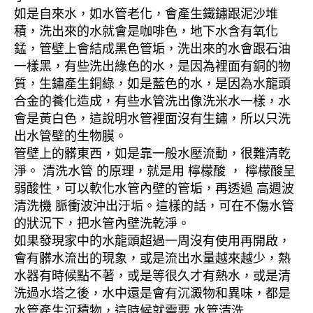
如是自來水，如水管老化，會產生鐵鏽跟泥沙堆
積，洗出來的水就會是咖啡色，地下水含有氧化
錳，管壁上會結成黑色管垢，洗出來的水會跟石油
一樣黑，有些洗出綠色的水，是因為裡面有銅的物
質，生鏽產生銅綠，如是藍色的水，是因為水龍頭
合金的養化造成，有些水管洗出像洗米水一樣，水
會是黃白色，這說明水管裡面沒有生鏽，所以只洗
出水管壁的生物膜。
管壁上的髒東西，如是靠一般水壓流動，很難清乾
淨。 清洗水管 的原理，就是用 檸檬酸 ， 檸檬酸呈
弱酸性，可以軟化水管內壁的管垢，再透過 高週波
清洗機 脈衝波沖出汙垢。這樣的話，可在不傷水管
的狀況下，把水管內壁洗乾淨。
如果發現家中的水龍頭超過一周沒有使用再開啟，
會有髒水流出的現象，或是流出水量越來越少，熱
水器有時候點不著，或是等很久才有熱水，或是清
洗過水塔之後，水中還是會有沉澱物和異味，都是
水管產生沉積物，這時候就需要 水管清洗