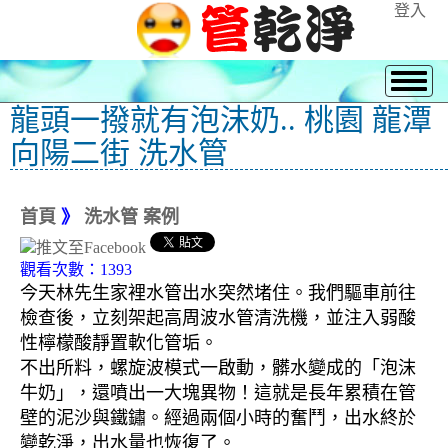
登入
龍頭一撥就有泡沫奶.. 桃園 龍潭
向陽二街 洗水管
首頁
》
洗水管 案例
觀看次數：1393
今天林先生家裡水管出水突然堵住。我們驅車前往
檢查後，立刻架起高周波水管清洗機，並注入弱酸
性檸檬酸靜置軟化管垢。
不出所料，螺旋波模式一啟動，髒水變成的「泡沫
牛奶」，還噴出一大塊異物！這就是長年累積在管
壁的泥沙與鐵鏽。經過兩個小時的奮鬥，出水終於
變乾淨，出水量也恢復了。