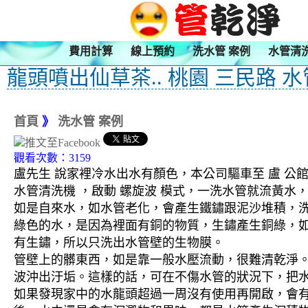
費用計算
線上預約
洗水管 案例
水管清
龍頭噴出仙草茶.. 桃園 三民路 
首頁
》
洗水管 案例
觀看次數：3159
盧先生 說家裡冷水出水有顏色，本公司驅車至 盧 公館
水管清洗機 ，啟動 螺旋波 模式，一洗水管就流黃
如是自來水，如水管老化，會產生鐵鏽跟泥沙堆積，
綠色的水，是因為裡面有銅的物質，生鏽產生銅綠，
有生鏽，所以只洗出水管壁的生物膜。
管壁上的髒東西，如是靠一般水壓流動，很難清乾淨。 
波沖出汙垢。這樣的話，可在不傷水管的狀況下，把
如果發現家中的水龍頭超過一周沒有使用再開啟，會