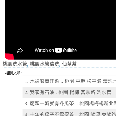
桃園洗水管
,
桃園水管清洗
,
仙草茶
相關文章:
1. 水被廠商汙染 .. 桃園 中壢 松平路 清洗
2. 我家有石油.. 桃園 楊梅 富聯路 洗水管
3. 龍頭一轉就有冬瓜茶... 桃園楊梅楊新北
4. 十年的房子不需保養... 桃園 龍潭 東龍