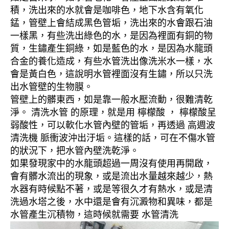
積，洗出來的水就會是咖啡色，地下水含有氧化
錳，管壁上會結成黑色管垢，洗出來的水會跟石油
一樣黑，有些洗出綠色的水，是因為裡面有銅的物
質，生鏽產生銅綠，如是藍色的水，是因為水龍頭
合金的養化造成，有些水管洗出像洗米水一樣，水
會是黃白色，這說明水管裡面沒有生鏽，所以只洗
出水管壁的生物膜。
管壁上的髒東西，如是靠一般水壓流動，很難清乾
淨。 清洗水管 的原理，就是用 檸檬酸 ， 檸檬酸呈
弱酸性，可以軟化水管內壁的管垢，再透過 高週波
清洗機 脈衝波沖出汙垢。這樣的話，可在不傷水管
的狀況下，把水管內壁洗乾淨。
如果發現家中的水龍頭超過一周沒有使用再開啟，
會有髒水流出的現象，或是流出水量越來越少，熱
水器有時候點不著，或是等很久才有熱水，或是清
洗過水塔之後，水中還是會有沉澱物和異味，都是
水管產生沉積物，這時候就需要 水管清洗