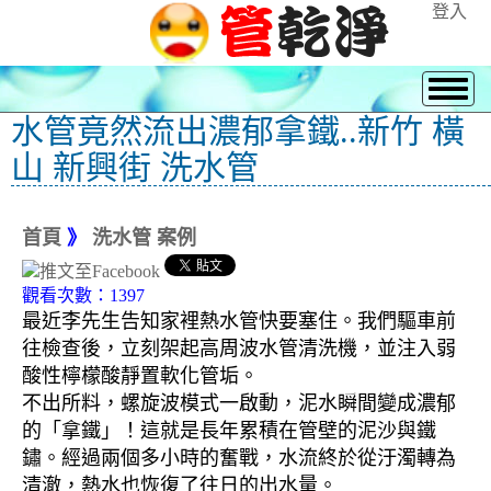
登入
水管竟然流出濃郁拿鐵..新竹 橫
山 新興街 洗水管
首頁
》
洗水管 案例
觀看次數：1397
最近李先生告知家裡熱水管快要塞住。我們驅車前
往檢查後，立刻架起高周波水管清洗機，並注入弱
酸性檸檬酸靜置軟化管垢。
不出所料，螺旋波模式一啟動，泥水瞬間變成濃郁
的「拿鐵」！這就是長年累積在管壁的泥沙與鐵
鏽。經過兩個多小時的奮戰，水流終於從汙濁轉為
清澈，熱水也恢復了往日的出水量。