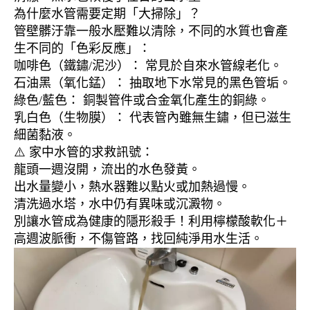
為什麼水管需要定期「大掃除」？
管壁髒汙靠一般水壓難以清除，不同的水質也會產
生不同的「色彩反應」：
咖啡色（鐵鏽/泥沙）： 常見於自來水管線老化。
石油黑（氧化錳）： 抽取地下水常見的黑色管垢。
綠色/藍色： 銅製管件或合金氧化產生的銅綠。
乳白色（生物膜）： 代表管內雖無生鏽，但已滋生
細菌黏液。
⚠️ 家中水管的求救訊號：
龍頭一週沒開，流出的水色發黃。
出水量變小，熱水器難以點火或加熱過慢。
清洗過水塔，水中仍有異味或沉澱物。
別讓水管成為健康的隱形殺手！利用檸檬酸軟化＋
高週波脈衝，不傷管路，找回純淨用水生活。