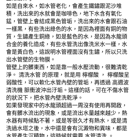
如是自來水，如水管老化，會產生鐵鏽跟泥沙堆
積，洗出來的水就會是咖啡色，地下水含有氧化
錳，管壁上會結成黑色管垢，洗出來的水會跟石油
一樣黑，有些洗出綠色的水，是因為裡面有銅的物
質，生鏽產生銅綠，如是藍色的水，是因為水龍頭
合金的養化造成，有些水管洗出像洗米水一樣，水
會是黃白色，這說明水管裡面沒有生鏽，所以只洗
出水管壁的生物膜。
管壁上的髒東西，如是靠一般水壓流動，很難清乾
淨。 清洗水管 的原理，就是用 檸檬酸 ， 檸檬酸呈
弱酸性，可以軟化水管內壁的管垢，再透過 高週波
清洗機 脈衝波沖出汙垢。這樣的話，可在不傷水管
的狀況下，把水管內壁洗乾淨。
如果發現家中的水龍頭超過一周沒有使用再開啟，
會有髒水流出的現象，或是流出水量越來越少，熱
水器有時候點不著，或是等很久才有熱水，或是清
洗過水塔之後，水中還是會有沉澱物和異味，都是
水管產生沉積物，這時候就需要 水管清洗 。