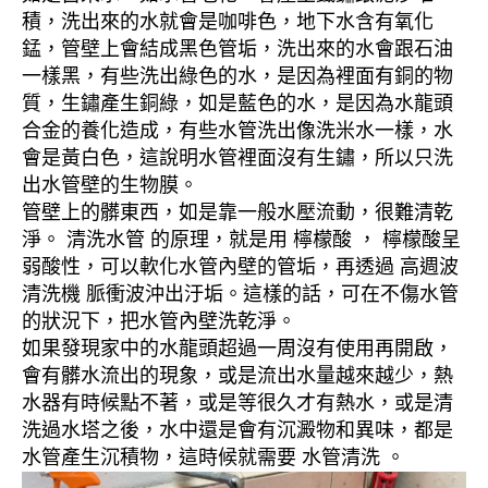
積，洗出來的水就會是咖啡色，地下水含有氧化
錳，管壁上會結成黑色管垢，洗出來的水會跟石油
一樣黑，有些洗出綠色的水，是因為裡面有銅的物
質，生鏽產生銅綠，如是藍色的水，是因為水龍頭
合金的養化造成，有些水管洗出像洗米水一樣，水
會是黃白色，這說明水管裡面沒有生鏽，所以只洗
出水管壁的生物膜。
管壁上的髒東西，如是靠一般水壓流動，很難清乾
淨。 清洗水管 的原理，就是用 檸檬酸 ， 檸檬酸呈
弱酸性，可以軟化水管內壁的管垢，再透過 高週波
清洗機 脈衝波沖出汙垢。這樣的話，可在不傷水管
的狀況下，把水管內壁洗乾淨。
如果發現家中的水龍頭超過一周沒有使用再開啟，
會有髒水流出的現象，或是流出水量越來越少，熱
水器有時候點不著，或是等很久才有熱水，或是清
洗過水塔之後，水中還是會有沉澱物和異味，都是
水管產生沉積物，這時候就需要 水管清洗 。