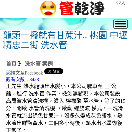
登入
龍頭一撥就有甘蔗汁.. 桃園 中壢
精忠二街 洗水管
首頁
》
洗水管 案例
觀看次數：3428
王先生 熱水龍頭出水變小，本公司驅車至 王 公
館，進行 洗水管 作業，檢測無發現，本公司裝設
高周波水管清洗機，灌入 檸檬酸 至水管，等了約15
分，開啟 水管清洗機 ，啟動 螺旋波 模式，一洗冷
水管就流出綠色甘蔗汁，沒多久變成灰色髒水，熱
水流出鮮豔黃水，二個多小時後，熱水出水量恢復
正常了。