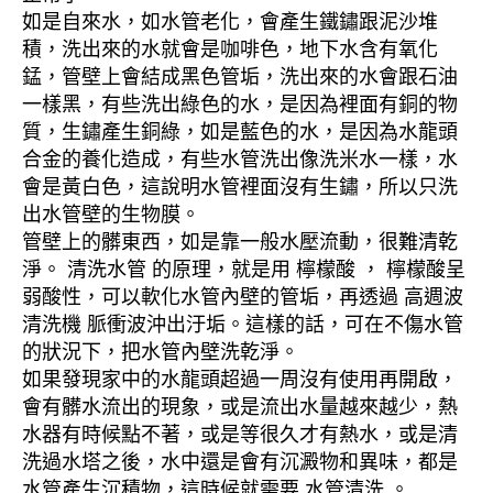
如是自來水，如水管老化，會產生鐵鏽跟泥沙堆
積，洗出來的水就會是咖啡色，地下水含有氧化
錳，管壁上會結成黑色管垢，洗出來的水會跟石油
一樣黑，有些洗出綠色的水，是因為裡面有銅的物
質，生鏽產生銅綠，如是藍色的水，是因為水龍頭
合金的養化造成，有些水管洗出像洗米水一樣，水
會是黃白色，這說明水管裡面沒有生鏽，所以只洗
出水管壁的生物膜。
管壁上的髒東西，如是靠一般水壓流動，很難清乾
淨。 清洗水管 的原理，就是用 檸檬酸 ， 檸檬酸呈
弱酸性，可以軟化水管內壁的管垢，再透過 高週波
清洗機 脈衝波沖出汙垢。這樣的話，可在不傷水管
的狀況下，把水管內壁洗乾淨。
如果發現家中的水龍頭超過一周沒有使用再開啟，
會有髒水流出的現象，或是流出水量越來越少，熱
水器有時候點不著，或是等很久才有熱水，或是清
洗過水塔之後，水中還是會有沉澱物和異味，都是
水管產生沉積物，這時候就需要 水管清洗 。