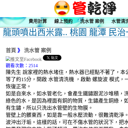
費用計算
線上預約
洗水管 案例
水管清
龍頭噴出西米露.. 桃園 龍潭 民
首頁
》
洗水管 案例
觀看次數：2514
陳先生 說家裡的熱水堵住，熱水器已經點不著了，本公
等了約15分，開啟 水管清洗機 ，啟動 螺旋波 模
恢復正常。
如是自來水，如水管老化，會產生鐵鏽跟泥沙堆積，
綠色的水，是因為裡面有銅的物質，生鏽產生銅綠，
有生鏽，所以只洗出水管壁的生物膜。
管壁上的髒東西，如是靠一般水壓流動，很難清乾淨。 
波沖出汙垢。這樣的話，可在不傷水管的狀況下，把